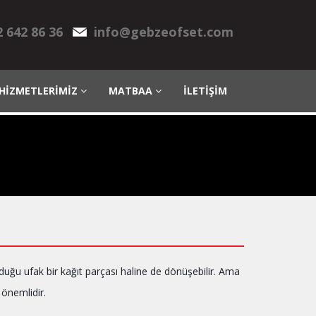
2 642 86 36
info@gebzeofset.com
HİZMETLERİMİZ
MATBAA
İLETİŞİM
unduğu ufak bir kağıt parçası haline de dönüşebilir. Ama
m önemlidir.