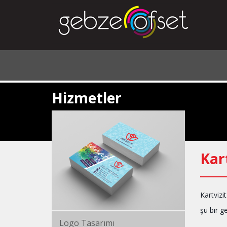
Hizmetler
Kar
Kartvizi
şu bir ge
Logo Tasarımı