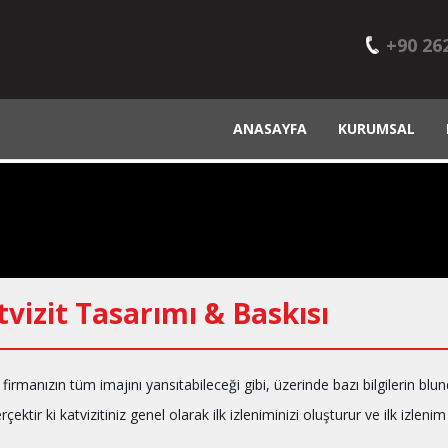
+90 26
ANASAYFA
KURUMSAL
tvizit Tasarımı & Baskısı
t firmanızın tüm imajını yansıtabileceği gibi, üzerinde bazı bilgilerin bl
rçektir ki katvizitiniz genel olarak ilk izleniminizi oluşturur ve ilk izleni