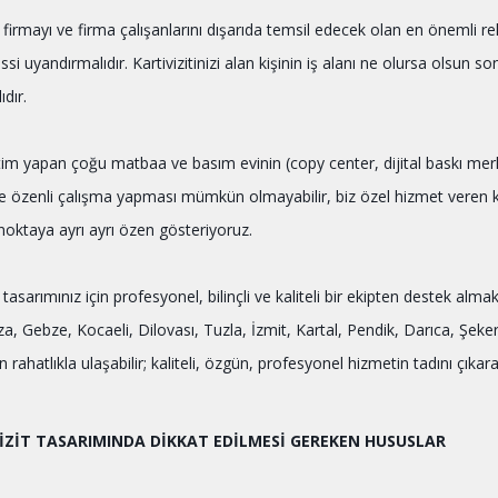
t firmayı ve firma çalışanlarını dışarıda temsil edecek olan en önemli r
si uyandırmalıdır. Kartivizitinizi alan kişinin iş alanı ne olursa olsun son
dır.
tim yapan çoğu matbaa ve basım evinin (copy center, dijital baskı merkezl
 özenli çalışma yapması mümkün olmayabilir, biz özel hizmet veren kö
 noktaya ayrı ayrı özen gösteriyoruz.
t tasarımınız için profesyonel, bilinçli ve kaliteli bir ekipten destek a
a, Gebze, Kocaeli, Dilovası, Tuzla, İzmit, Kartal, Pendik, Darıca, Şeke
rahatlıkla ulaşabilir; kaliteli, özgün, profesyonel hizmetin tadını çıkarab
İZİT TASARIMINDA DİKKAT EDİLMESİ GEREKEN HUSUSLAR