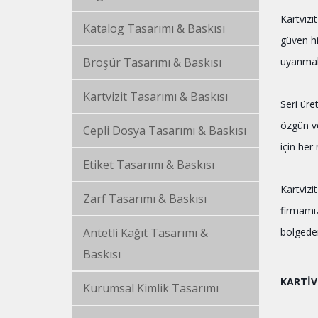
Kartvizi
Katalog Tasarımı & Baskısı
güven his
Broşür Tasarımı & Baskısı
uyanmalı
Kartvizit Tasarımı & Baskısı
Seri üre
özgün ve
Cepli Dosya Tasarımı & Baskısı
için her
Etiket Tasarımı & Baskısı
Kartvizi
Zarf Tasarımı & Baskısı
firmamız
Antetli Kağıt Tasarımı &
bölgeden 
Baskısı
KARTİV
Kurumsal Kimlik Tasarımı